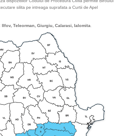
aza dispozitiilor Codului de Procedura Civila permite Biroului
cutare silita pe intreaga suprafata a Curtii de Apel
 Ilfov, Teleorman, Giurgiu, Calarasi, Ialomita
.