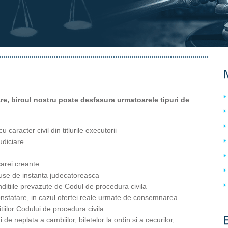
oare, biroul nostru poate desfasura urmatoarele tipuri de
 caracter civil din titlurile executorii
judiciare
carei creante
spuse de instanta judecatoreasca
nditiile prevazute de Codul de procedura civila
onstatare, in cazul ofertei reale urmate de consemnarea
itiilor Codului de procedura civila
ui de neplata a cambiilor, biletelor la ordin si a cecurilor,