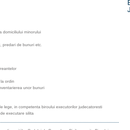
a domiciliului minorului
ti, predari de bunuri etc.
creantelor
 la ordin
 inventarierea unor bunuri
de lege, in competenta biroului executorilor judecatoresti
 de executare silita