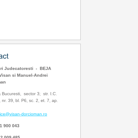
ri Judecatoresti - BEJA
 Visan si Manuel-Andrei
man
Bucuresti, sector 3; str. I.C.
 nr. 39, bl. P6, sc. 2, et. 7, ap.
fice@visan-dorcioman.ro
1 900 043
2 009 485