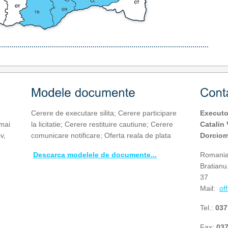
Cerere de executare silita; Cerere participare
Executo
mai
la licitatie; Cerere restituire cautiune; Cerere
Catalin
v,
comunicare notificare; Oferta reala de plata
Dorcio
Descarca modelele de documente...
Romania 
Bratianu,
37
Mail:
of
Tel.:
037
Fax:
037